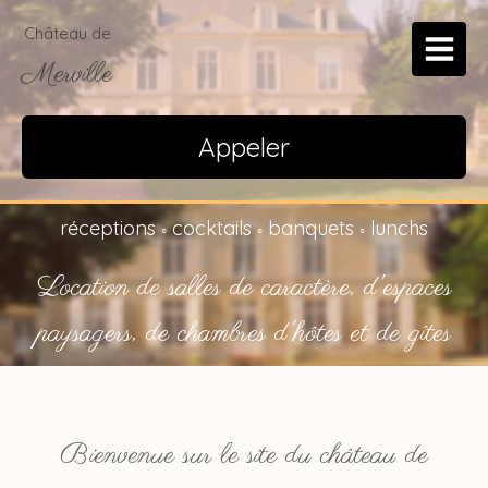
Château de
Merville
Appeler
réceptions
cocktails
banquets
lunchs
◦
◦
◦
Location de salles de caractère, d'espaces
paysagers, de chambres d'hôtes et de gîtes
Bienvenue sur le site du château de